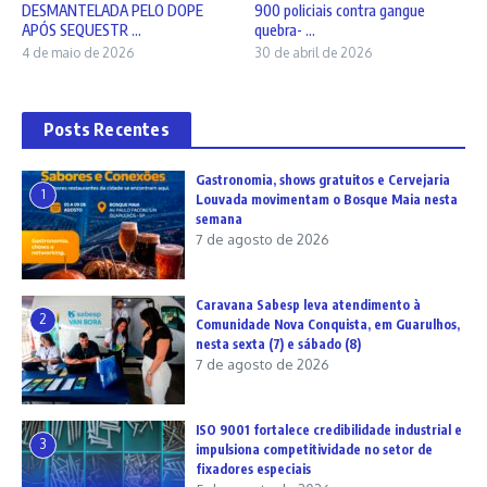
DESMANTELADA PELO DOPE
900 policiais contra gangue
APÓS SEQUESTR ...
quebra- ...
4 de maio de 2026
30 de abril de 2026
Posts Recentes
Gastronomia, shows gratuitos e Cervejaria
1
Louvada movimentam o Bosque Maia nesta
semana
7 de agosto de 2026
Caravana Sabesp leva atendimento à
2
Comunidade Nova Conquista, em Guarulhos,
nesta sexta (7) e sábado (8)
7 de agosto de 2026
ISO 9001 fortalece credibilidade industrial e
3
impulsiona competitividade no setor de
fixadores especiais