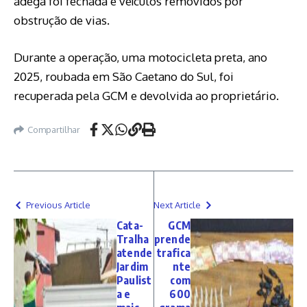
adega foi fechada e veículos removidos por
obstrução de vias.
Durante a operação, uma motocicleta preta, ano
2025, roubada em São Caetano do Sul, foi
recuperada pela GCM e devolvida ao proprietário.
Compartilhar
Previous Article
Next Article
Cata-
GCM
Tralha
prende
atende
trafica
Jardim
nte
Paulist
com
a e
600