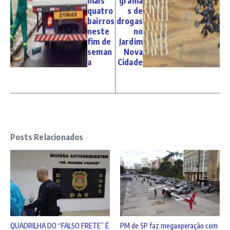
mais
grama
quatro
s de
bairros
drogas
neste
no
fim de
Jardim
seman
Nova
a
Cidade
Posts Relacionados
QUADRILHA DO “FALSO FRETE” É
PM de SP faz megaoperação com