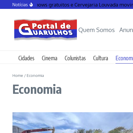
stronomia, shows gratuitos e Cervejaria Louvada movim
Notícias
Quem Somos
Anun
Cidades
Cinema
Colunistas
Cultura
Econom
Home
/
Economia
Economia