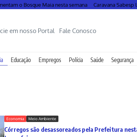
entam o Bosque Maia nesta semana
Caravana Sabesp leva
cie em nosso Portal
Fale Conosco
ia
Educação
Empregos
Polícia
Saúde
Segurança
Economia
Meio Ambiente
Córregos são desassoreados pela Prefeitura nest