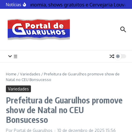
Gastronomia, shows gratuitos e Cervejaria Louva
Notícias
☰
Home
/
Variedades
/
Prefeitura de Guarulhos promove show de
Natal no CEU Bonsucesso
Variedades
Prefeitura de Guarulhos promove
show de Natal no CEU
Bonsucesso
Por
Portal de Guarulhos
10 de dezembro de 2025
15:56