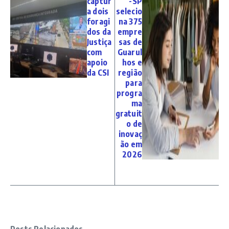
captur
-SP
a dois
selecio
foragi
na 375
dos da
empre
Justiça
sas de
com
Guarul
apoio
hos e
da CSI
região
para
progra
ma
gratuit
o de
inovaç
ão em
2026
Posts Relacionados