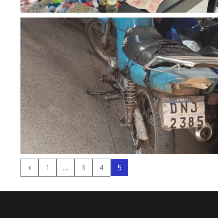
1
...
3
4
5