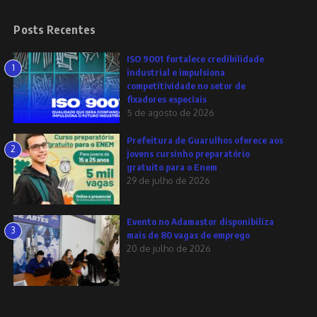
Posts Recentes
ISO 9001 fortalece credibilidade
1
industrial e impulsiona
competitividade no setor de
fixadores especiais
5 de agosto de 2026
Prefeitura de Guarulhos oferece aos
2
jovens cursinho preparatório
gratuito para o Enem
29 de julho de 2026
Evento no Adamastor disponibiliza
3
mais de 80 vagas de emprego
20 de julho de 2026