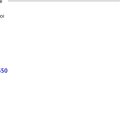
de
oi
550