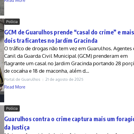
Read More
Polícia
GCM de Guarulhos prende “casal do crime” e mai
dois traficantes no Jardim Gracinda
O tráfico de drogas não tem vez em Guarulhos. Agentes
Canil da Guarda Civil Municipal (GCM) prenderam em
flagrante um casal no Jardim Gracinda portando 28 porç
de cocaína e 18 de maconha, além d...
Portal de Guarulhos
21 de agosto de 2025
Read More
Polícia
Guarulhos contra o crime captura mais um foragi
da Justiça