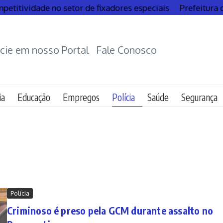
tividade no setor de fixadores especiais
Prefeitura de G
cie em nosso Portal
Fale Conosco
ia
Educação
Empregos
Polícia
Saúde
Segurança
Polícia
Criminoso é preso pela GCM durante assalto no