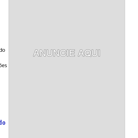
s
 do
ões
do