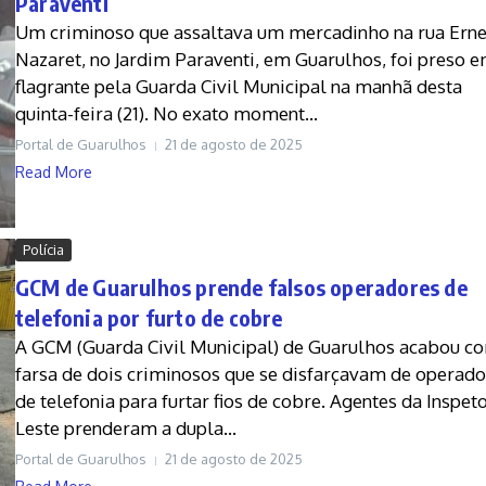
Paraventi
Um criminoso que assaltava um mercadinho na rua Erne
Nazaret, no Jardim Paraventi, em Guarulhos, foi preso 
flagrante pela Guarda Civil Municipal na manhã desta
quinta-feira (21). No exato moment...
Portal de Guarulhos
21 de agosto de 2025
Read More
Polícia
GCM de Guarulhos prende falsos operadores de
telefonia por furto de cobre
A GCM (Guarda Civil Municipal) de Guarulhos acabou c
farsa de dois criminosos que se disfarçavam de operado
de telefonia para furtar fios de cobre. Agentes da Inspet
Leste prenderam a dupla...
Portal de Guarulhos
21 de agosto de 2025