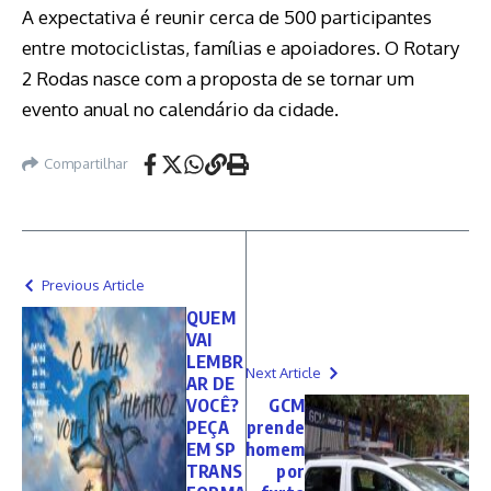
A expectativa é reunir cerca de 500 participantes
entre motociclistas, famílias e apoiadores. O Rotary
2 Rodas nasce com a proposta de se tornar um
evento anual no calendário da cidade.
Compartilhar
Previous Article
QUEM
VAI
LEMBR
Next Article
AR DE
VOCÊ?
GCM
PEÇA
prende
EM SP
homem
TRANS
por