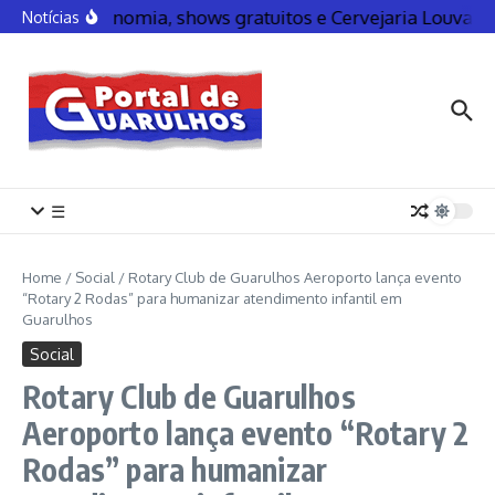
Gastronomia, shows gratuitos e Cervejaria Louvad
Notícias
☰
Home
/
Social
/
Rotary Club de Guarulhos Aeroporto lança evento
“Rotary 2 Rodas” para humanizar atendimento infantil em
Guarulhos
Social
Rotary Club de Guarulhos
Aeroporto lança evento “Rotary 2
Rodas” para humanizar