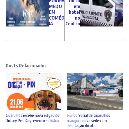
FORMA
furto
MEDO
em
EM
hotel
COMÉD
no
IA
Centro
Posts Relacionados
Guarulhos recebe nova edição do
Fundo Social de Guarulhos
Rotary Pet Day, evento solidário
inaugura nova sede com
...
ampliação do ate ...