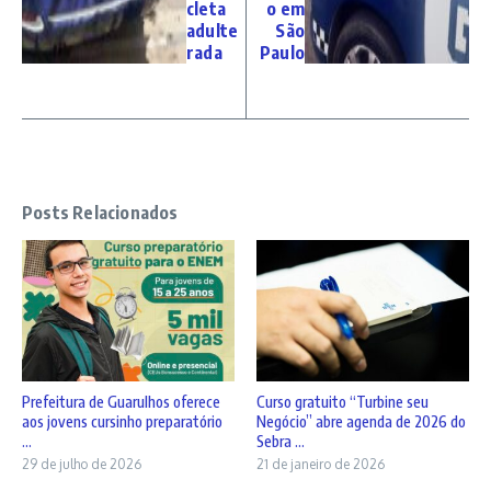
cleta
o em
adulte
São
rada
Paulo
Posts Relacionados
Prefeitura de Guarulhos oferece
Curso gratuito “Turbine seu
aos jovens cursinho preparatório
Negócio” abre agenda de 2026 do
...
Sebra ...
29 de julho de 2026
21 de janeiro de 2026