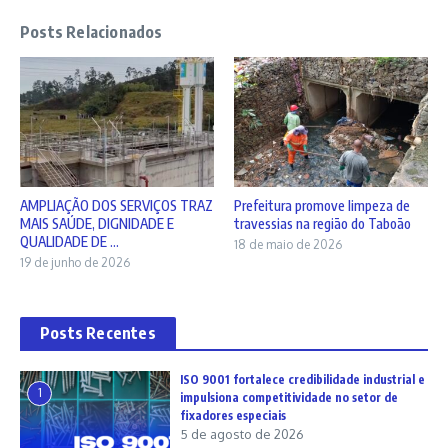
Posts Relacionados
AMPLIAÇÃO DOS SERVIÇOS TRAZ
Prefeitura promove limpeza de
MAIS SAÚDE, DIGNIDADE E
travessias na região do Taboão
QUALIDADE DE ...
18 de maio de 2026
19 de junho de 2026
Posts Recentes
ISO 9001 fortalece credibilidade industrial e
1
impulsiona competitividade no setor de
fixadores especiais
5 de agosto de 2026