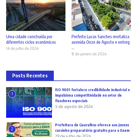
Uma cidade construída por
Prefeito Lucas Sanches revitaliza
diferentes ciclos econômicos
avenida Onze de Agosto e entreg
...
14 de julho de 2026
8 de janeiro de 2026
Posts Recentes
ISO 9001 fortalece credibilidade industrial e
1
impulsiona competitividade no setor de
fixadores especiais
5 de agosto de 2026
Prefeitura de Guarulhos oferece aos jovens
2
cursinho preparatório gratuito para o Enem
29 de julho de 2026