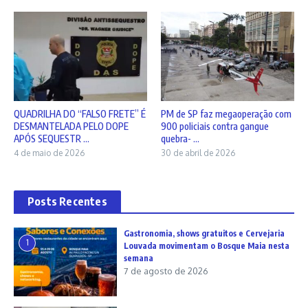
QUADRILHA DO “FALSO FRETE” É
PM de SP faz megaoperação com
DESMANTELADA PELO DOPE
900 policiais contra gangue
APÓS SEQUESTR ...
quebra- ...
4 de maio de 2026
30 de abril de 2026
Posts Recentes
Gastronomia, shows gratuitos e Cervejaria
1
Louvada movimentam o Bosque Maia nesta
semana
7 de agosto de 2026