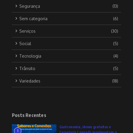
Segurança
(13)
Sem categoria
(6)
Serviços
(30)
Social
(5)
Tecnologia
(4)
Trânsito
(5)
Variedades
(18)
Posts Recentes
Gastronomia, shows gratuitos e
1
Cervejaria Louvada movimentam o