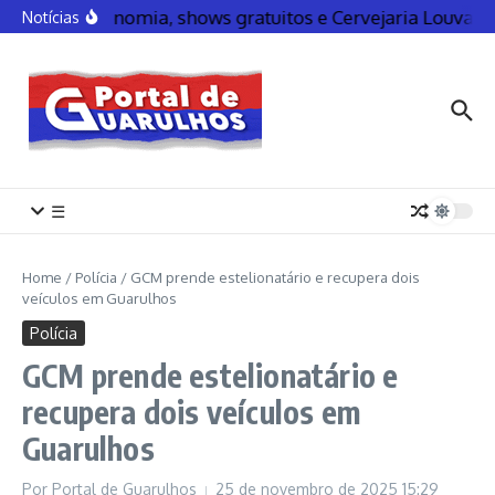
Gastronomia, shows gratuitos e Cervejaria Louva
Notícias
☰
Home
/
Polícia
/
GCM prende estelionatário e recupera dois
veículos em Guarulhos
Polícia
GCM prende estelionatário e
recupera dois veículos em
Guarulhos
Por
Portal de Guarulhos
25 de novembro de 2025
15:29