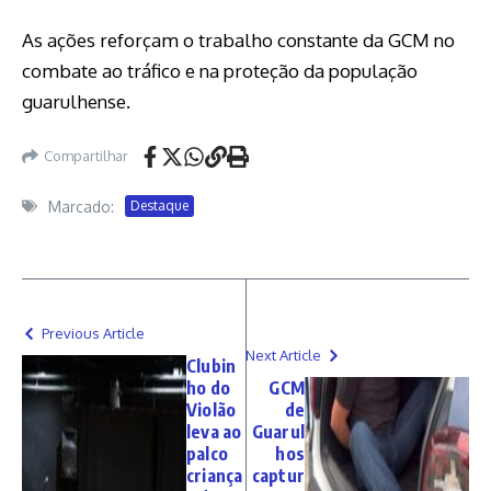
As ações reforçam o trabalho constante da GCM no
combate ao tráfico e na proteção da população
guarulhense.
Compartilhar
Marcado:
Destaque
Previous Article
Next Article
Clubin
ho do
GCM
Violão
de
leva ao
Guarul
palco
hos
criança
captur