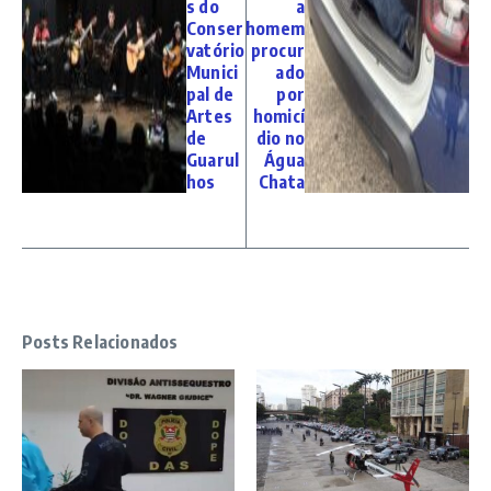
s do
a
Conser
homem
vatório
procur
Munici
ado
pal de
por
Artes
homicí
de
dio no
Guarul
Água
hos
Chata
Posts Relacionados