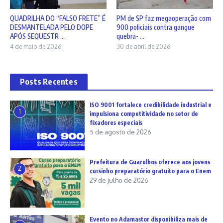
QUADRILHA DO “FALSO FRETE” É
PM de SP faz megaoperação com
DESMANTELADA PELO DOPE
900 policiais contra gangue
APÓS SEQUESTR ...
quebra- ...
4 de maio de 2026
30 de abril de 2026
Posts Recentes
ISO 9001 fortalece credibilidade industrial e
1
impulsiona competitividade no setor de
fixadores especiais
5 de agosto de 2026
Prefeitura de Guarulhos oferece aos jovens
2
cursinho preparatório gratuito para o Enem
29 de julho de 2026
Evento no Adamastor disponibiliza mais de