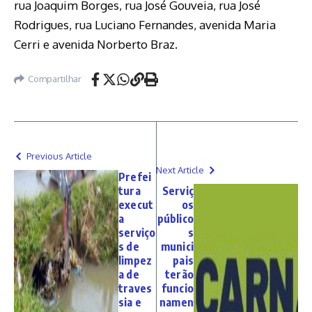
rua Joaquim Borges, rua José Gouveia, rua José
Rodrigues, rua Luciano Fernandes, avenida Maria
Cerri e avenida Norberto Braz.
Compartilhar
Previous Article
Next Article
Prefei
tura
Serviç
execut
os
a
público
serviço
s
s de
munici
limpez
pais
a de
terão
traves
funcio
sia e
namen