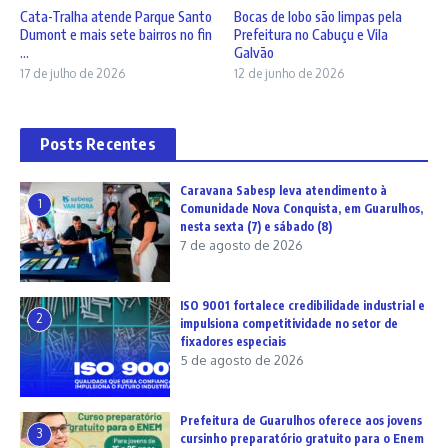
Cata-Tralha atende Parque Santo
Bocas de lobo são limpas pela
Dumont e mais sete bairros no fin
Prefeitura no Cabuçu e Vila
...
Galvão
17 de julho de 2026
12 de junho de 2026
Posts Recentes
Caravana Sabesp leva atendimento à
1
Comunidade Nova Conquista, em Guarulhos,
nesta sexta (7) e sábado (8)
7 de agosto de 2026
ISO 9001 fortalece credibilidade industrial e
2
impulsiona competitividade no setor de
fixadores especiais
5 de agosto de 2026
Prefeitura de Guarulhos oferece aos jovens
3
cursinho preparatório gratuito para o Enem